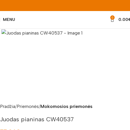
0
MENU
0.00
Padidinti nuotrauką
Pradžia
Priemonės
Mokomosios priemonės
Juodas pianinas CW40537