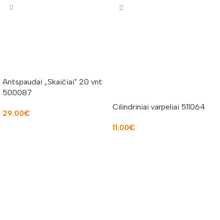
Antspaudai „Skaičiai” 20 vnt.
500087
Cilindriniai varpeliai 511064
29.00
€
11.00
€
Į KREPŠELĮ
Į KREPŠELĮ