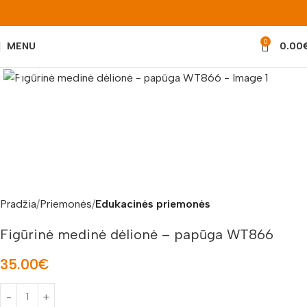
0
MENU
0.00
Padidinti nuotrauką
Pradžia
Priemonės
Edukacinės priemonės
Figūrinė medinė dėlionė – papūga WT866
35.00
€