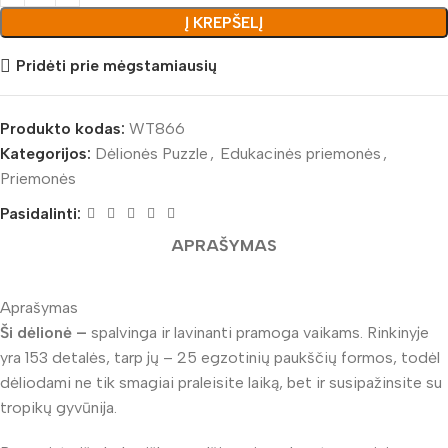
Į KREPŠELĮ
Pridėti prie mėgstamiausių
Produkto kodas:
WT866
Kategorijos:
Dėlionės Puzzle
,
Edukacinės priemonės
,
Priemonės
Pasidalinti:
APRAŠYMAS
Aprašymas
Ši dėlionė –
spalvinga ir lavinanti pramoga vaikams. Rinkinyje
yra 153 detalės, tarp jų – 25 egzotinių paukščių formos, todėl
dėliodami ne tik smagiai praleisite laiką, bet ir susipažinsite su
tropikų gyvūnija.