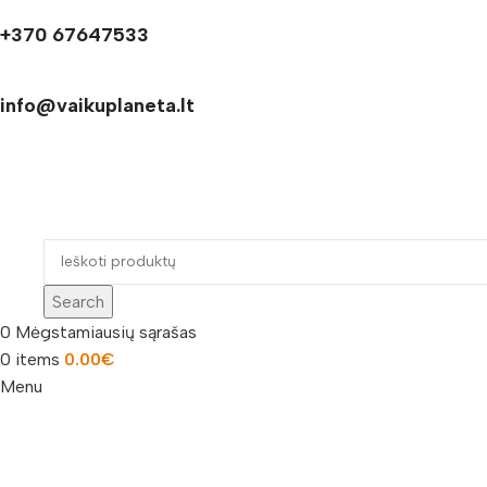
+370 67647533
info@vaikuplaneta.lt
Search
0
Mėgstamiausių sąrašas
0
items
0.00
€
Menu