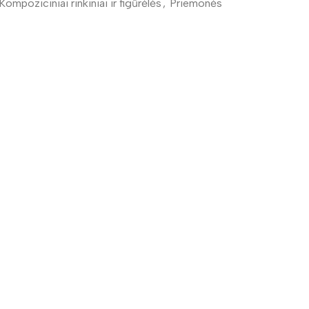
Kompoziciniai rinkiniai ir figūrėlės
,
Priemonės