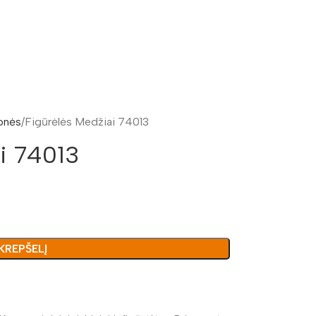
onės
Figūrėlės Medžiai 74013
i 74013
 KREPŠELĮ