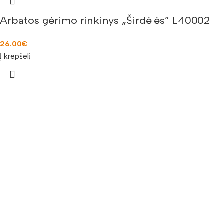
Arbatos gėrimo rinkinys „Širdėlės” L40002
26.00
€
Į krepšelį