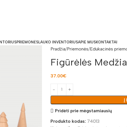
ENTORIUS
PRIEMONĖS
LAUKO INVENTORIUS
APIE MUS
KONTAKTAI
Pradžia
Priemonės
Edukacinės priem
Figūrėlės Medžia
37.00
€
Į
Pridėti prie mėgstamiausių
Produkto kodas:
74013