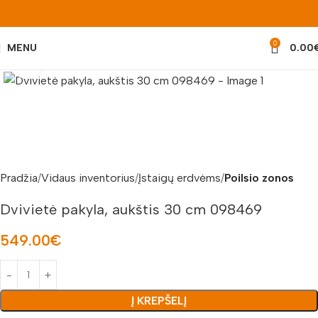
0
MENU
0.00
Padidinti nuotrauką
Pradžia
Vidaus inventorius
Įstaigų erdvėms
Poilsio zonos
Dvivietė pakyla, aukštis 30 cm 098469
549.00
€
Į KREPŠELĮ