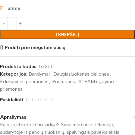
Turime
Į KREPŠELĮ
Pridėti prie mėgstamiausių
Produkto kodas:
57361
Kategorijos:
Bandymai
,
Daugiasluoksnės dėlionės
,
Edukacinės priemonės
,
Priemonės
,
STEAM ugdymo
priemonės
Pasidalinti:
Aprašymas
Kaip jis atrodo kūno viduje? Šioje medinėje dėlionėje,
sudarytoje iš penkių sluoksnių, spalvingais paveikslėliais