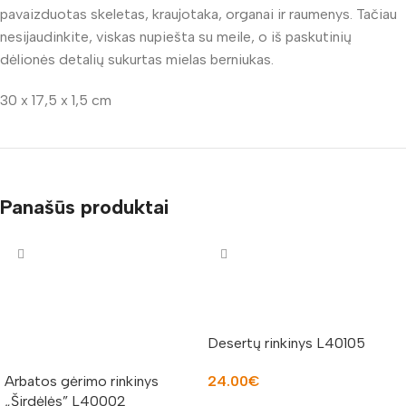
pavaizduotas skeletas, kraujotaka, organai ir raumenys. Tačiau
nesijaudinkite, viskas nupiešta su meile, o iš paskutinių
dėlionės detalių sukurtas mielas berniukas.
30 x 17,5 x 1,5 cm
Panašūs produktai
Desertų rinkinys L40105
Arbatos gėrimo rinkinys
24.00
€
„Širdėlės” L40002