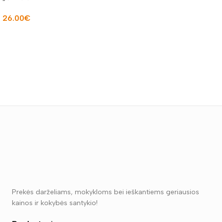
Į KREPŠELĮ
26.00
€
Į KREPŠELĮ
Prekės darželiams, mokykloms bei ieškantiems geriausios
kainos ir kokybės santykio!