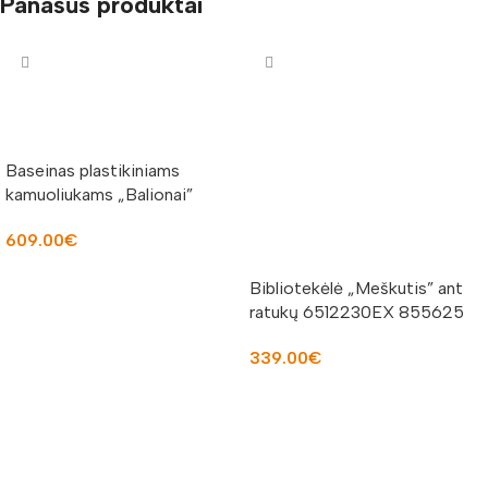
Panašūs produktai
Baseinas plastikiniams
kamuoliukams „Balionai”
855407
609.00
€
Į KREPŠELĮ
Bibliotekėlė „Meškutis” ant
ratukų 6512230EX 855625
339.00
€
Į KREPŠELĮ