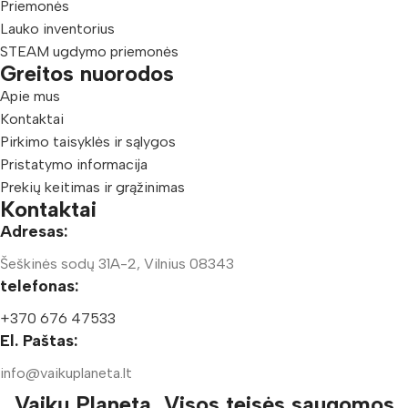
Priemonės
Lauko inventorius
STEAM ugdymo priemonės
Greitos nuorodos
Apie mus
Kontaktai
Pirkimo taisyklės ir sąlygos
Pristatymo informacija
Prekių keitimas ir grąžinimas
Kontaktai
Adresas:
Šeškinės sodų 31A-2, Vilnius 08343
telefonas:
+370 676 47533
El. Paštas:
info@vaikuplaneta.lt
Vaikų Planeta, Visos teisės saugomos