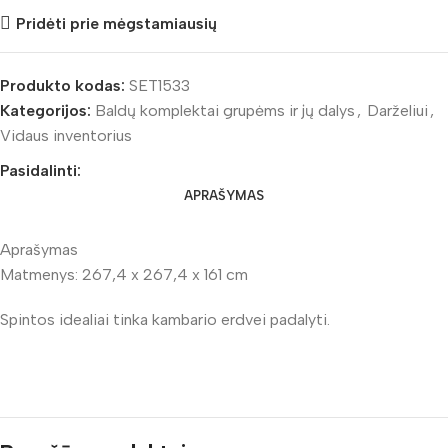
Pridėti prie mėgstamiausių
Produkto kodas:
SET1533
Kategorijos:
Baldų komplektai grupėms ir jų dalys
,
Darželiui
,
Vidaus inventorius
Pasidalinti:
APRAŠYMAS
Aprašymas
Matmenys: 267,4 x 267,4 x 161 cm
Spintos idealiai tinka kambario erdvei padalyti.