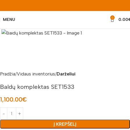
0
MENU
0.00
Padidinti nuotrauką
Pradžia
Vidaus inventorius
Darželiui
Baldų komplektas SET1533
1,100.00
€
Į KREPŠELĮ