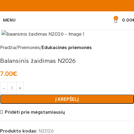
0
MENU
0.00
Padidinti nuotrauką
Pradžia
Priemonės
Edukacinės priemonės
Balansinis žaidimas N2026
7.00
€
Į KREPŠELĮ
Pridėti prie mėgstamiausių
Produkto kodas:
N2026