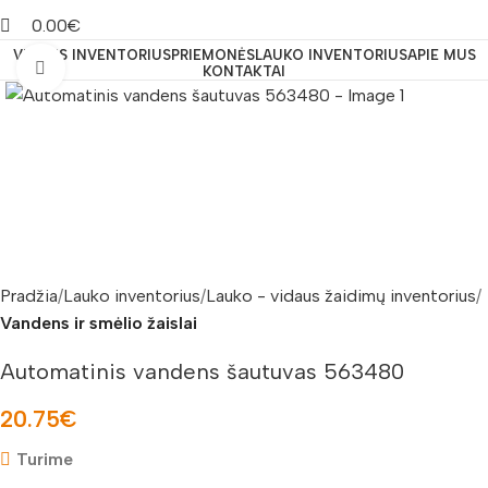
0.00
€
VIDAUS INVENTORIUS
PRIEMONĖS
LAUKO INVENTORIUS
APIE MUS
Padidinti nuotrauką
KONTAKTAI
Pradžia
Lauko inventorius
Lauko - vidaus žaidimų inventorius
Vandens ir smėlio žaislai
Automatinis vandens šautuvas 563480
20.75
€
Turime