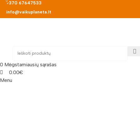
0
0
+370 67647533
info@vaikuplaneta.lt
0
Mėgstamiausių sąrašas
0.00
€
Menu