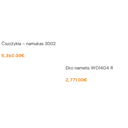
Čiuožykla – namukas 3002
5,360.00
€
Į KREPŠELĮ
Eko namelis WD1404 R
2,771.00
€
Į KREPŠELĮ