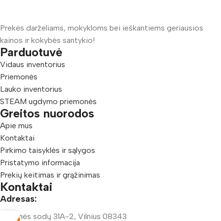
Prekės darželiams, mokykloms bei ieškantiems geriausios
kainos ir kokybės santykio!
Parduotuvė
Vidaus inventorius
Priemonės
Lauko inventorius
STEAM ugdymo priemonės
Greitos nuorodos
Apie mus
Kontaktai
Pirkimo taisyklės ir sąlygos
Pristatymo informacija
Prekių keitimas ir grąžinimas
Kontaktai
Adresas:
Šeškinės sodų 31A-2, Vilnius 08343
0