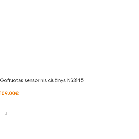
Gofruotas sensorinis čiužinys NS3145
109.00
€
Į KREPŠELĮ