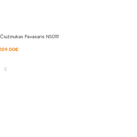
Čiužinukas Pavasaris NS0111
109.00
€
Į KREPŠELĮ