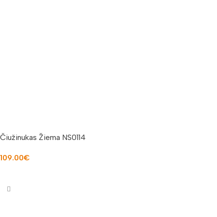
Čiužinukas Žiema NS0114
109.00
€
Į KREPŠELĮ