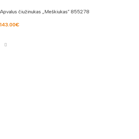
Apvalus čiužinukas „Meškiukas” 855278
143.00
€
Į KREPŠELĮ