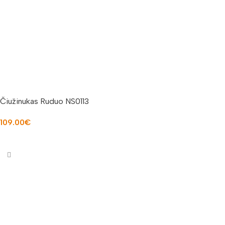
Čiužinukas Ruduo NS0113
109.00
€
Į KREPŠELĮ