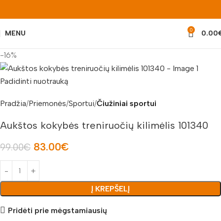
0
MENU
0.00
-16%
Padidinti nuotrauką
Pradžia
Priemonės
Sportui
Čiužiniai sportui
Aukštos kokybės treniruočių kilimėlis 101340
83.00
€
99.00
€
Į KREPŠELĮ
Pridėti prie mėgstamiausių