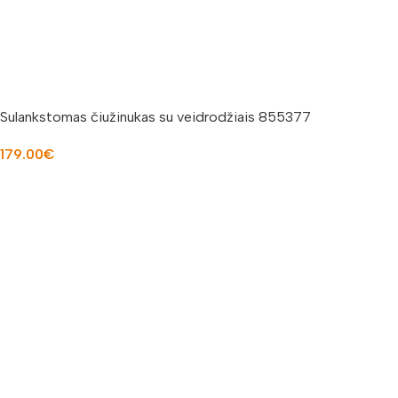
Sulankstomas čiužinukas su veidrodžiais 855377
179.00
€
Į KREPŠELĮ