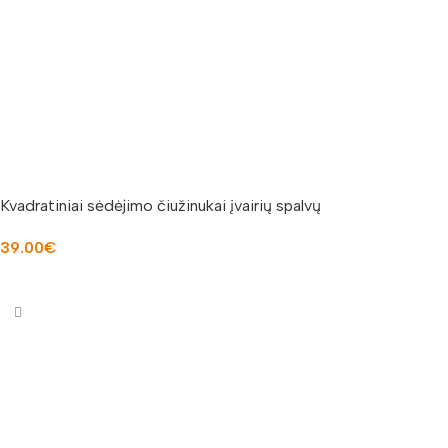
Kvadratiniai sėdėjimo čiužinukai įvairių spalvų
39.00
€
PASIRINKTI SAVYBES