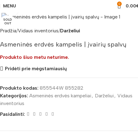
0
MENU
0.00
Padidinti nuotrauką
SOLD
OUT
Pradžia
Vidaus inventorius
Darželiui
Asmeninės erdvės kampelis | įvairių spalvų
Produkto šiuo metu neturime.
Pridėti prie mėgstamiausių
Produkto kodas:
855544W 855282
Kategorijos:
Asmeninės erdvės kampeliai
,
Darželiui
,
Vidaus
inventorius
Pasidalinti: