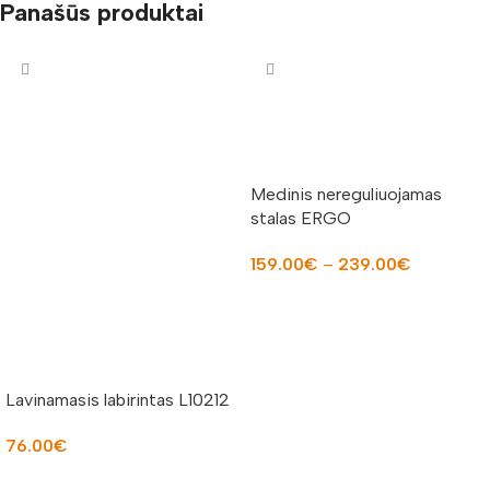
Panašūs produktai
Medinis nereguliuojamas
stalas ERGO
159.00
€
–
239.00
€
PASIRINKTI SAVYBES
Lavinamasis labirintas L10212
76.00
€
Į KREPŠELĮ