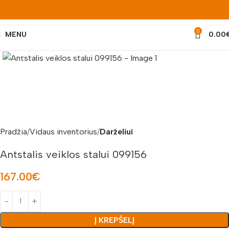
0
MENU
0.00
Padidinti nuotrauką
Pradžia
Vidaus inventorius
Darželiui
Antstalis veiklos stalui 099156
167.00
€
Į KREPŠELĮ