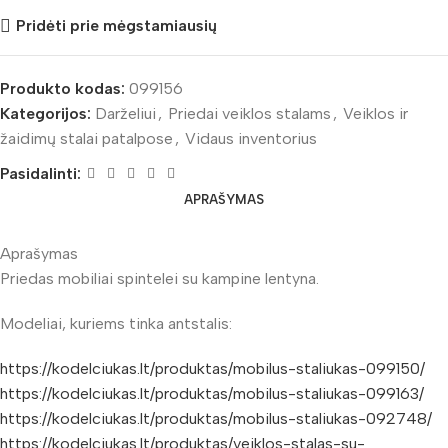
Pridėti prie mėgstamiausių
Produkto kodas:
099156
Kategorijos:
Darželiui
,
Priedai veiklos stalams
,
Veiklos ir
žaidimų stalai patalpose
,
Vidaus inventorius
Pasidalinti:
APRAŠYMAS
Aprašymas
Priedas mobiliai spintelei su kampine lentyna.
Modeliai, kuriems tinka antstalis:
https://kodelciukas.lt/produktas/mobilus-staliukas-099150/
https://kodelciukas.lt/produktas/mobilus-staliukas-099163/
https://kodelciukas.lt/produktas/mobilus-staliukas-092748/
https://kodelciukas.lt/produktas/veiklos-stalas-su-