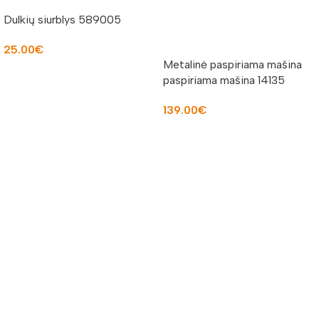
Dulkių siurblys 589005
25.00
€
Metalinė paspiriama mašina
Į KREPŠELĮ
paspiriama mašina 14135
139.00
€
Į KREPŠELĮ