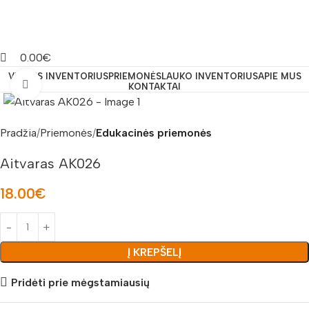
0.00
€
VIDAUS INVENTORIUS
PRIEMONĖS
LAUKO INVENTORIUS
APIE MUS
Padidinti nuotrauką
KONTAKTAI
Pradžia
Priemonės
Edukacinės priemonės
Aitvaras AK026
18.00
€
Į KREPŠELĮ
Pridėti prie mėgstamiausių