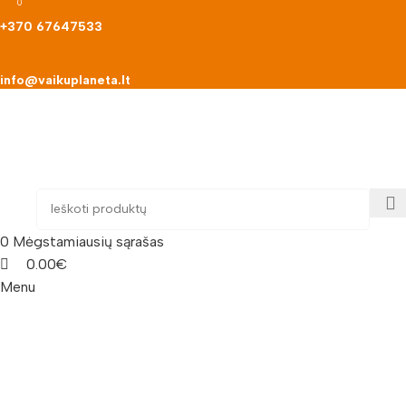
0
0
+370 67647533
info@vaikuplaneta.lt
0
Mėgstamiausių sąrašas
0.00
€
Menu